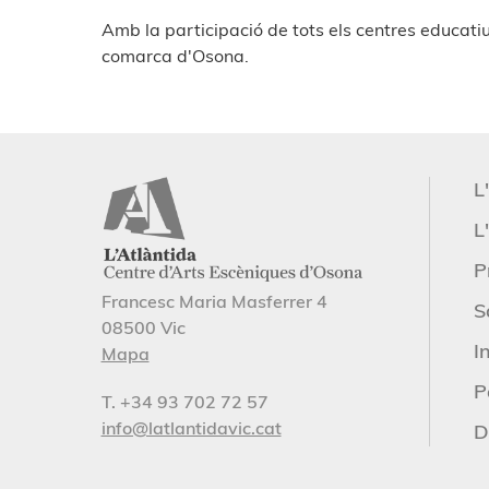
Amb la participació de tots els centres educatiu
comarca d'Osona.
L
L'
P
Francesc Maria Masferrer 4
S
08500 Vic
I
Mapa
P
T. +34 93 702 72 57
info@latlantidavic.cat
D