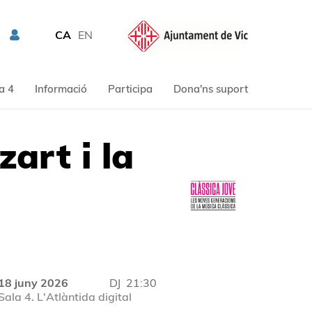
CA
EN
a 4
Informació
Participa
Dona'ns suport
art i la
18 juny 2026
DJ
21:30
Sala 4. L'Atlàntida digital