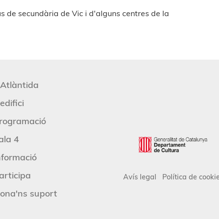
s de secundària de Vic i d'alguns centres de la
'Atlàntida
edifici
rogramació
ala 4
nformació
articipa
Avís legal
Política de cooki
ona'ns suport