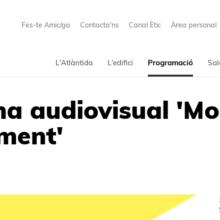
Fes-te Amic/ga
Contacta'ns
Canal Ètic
Àrea personal
L'Atlàntida
L'edifici
Programació
Sal
a audiovisual 'Moz
ment'