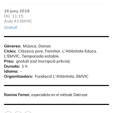
16 juny 2019
DG
11:15
Aula 43 EMVIC
Gratuït
Gèneres
Música, Dansa
Cicles
Clàssica jove, Familiar, L'Atlàntida Educa,
L'EMVIC, Temporada estable
Preu
gratuït (cal inscripció prèvia)
Durada
1 h
Idioma
-
Organitzadors
Fundació L'Atlàntida, EMVIC
Romina Ferrari,
especialista en el mètode Dalcroze