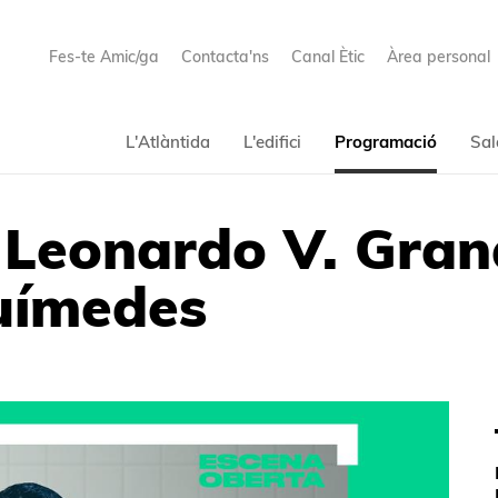
Fes-te Amic/ga
Contacta'ns
Canal Ètic
Àrea personal
L'Atlàntida
L'edifici
Programació
Sal
Leonardo V. Gran
químedes