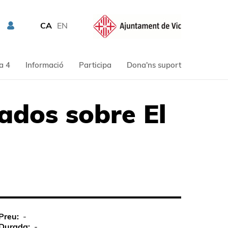
CA
EN
a 4
Informació
Participa
Dona'ns suport
ados sobre El
Preu
-
Durada
-