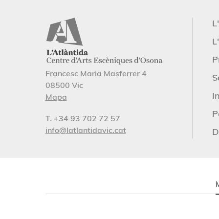
L
L'
P
Francesc Maria Masferrer 4
S
08500 Vic
I
Mapa
P
T. +34 93 702 72 57
info@latlantidavic.cat
D