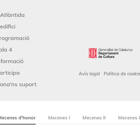
'Atlàntida
edifici
rogramació
ala 4
nformació
articipa
Avís legal
Política de cooki
ona'ns suport
Mecenes d'honor
Mecenes I
Mecenes II
Mecenes I