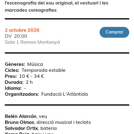
l’escenografia del xou original, el vestuari i les
marcades coreografies
.
2 octubre 2026
Comprar
DV
20:00
Sala 1 Ramon Montanyà
Gèneres
Música
Cicles
Temporada estable
Preu
10 € - 34 €
Durada
2 h
Idioma
-
Organitzadors
Fundació L'Atlàntida
Belén Alarcón
, veu
Bruno Olmos
, direcció musical i teclats
Salvador Ortix
, bateria
Xema Reig
, baix i veu