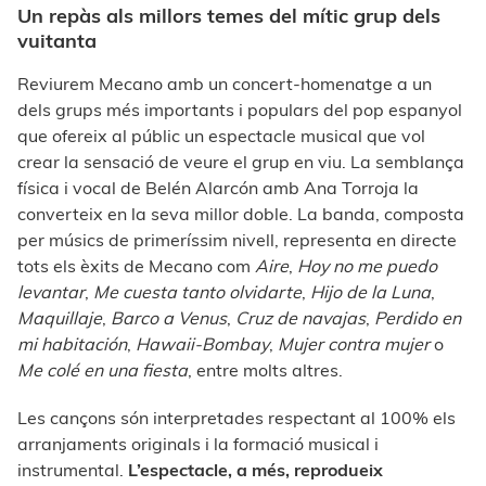
Un repàs als millors temes del mític grup dels
vuitanta
Reviurem Mecano amb un concert-homenatge a un
dels grups més importants i populars del pop espanyol
que ofereix al públic un espectacle musical que vol
crear la sensació de veure el grup en viu. La semblança
física i vocal de Belén Alarcón amb Ana Torroja la
converteix en la seva millor doble. La banda, composta
per músics de primeríssim nivell, representa en directe
tots els èxits de Mecano com
Aire
,
Hoy no me puedo
levantar
,
Me cuesta tanto olvidarte
,
Hijo de la Luna
,
Maquillaje
,
Barco a Venus
,
Cruz de navajas
,
Perdido en
mi habitación
,
Hawaii-Bombay
,
Mujer contra mujer
o
Me colé en una fiesta
, entre molts altres.
Les cançons són interpretades respectant al 100% els
arranjaments originals i la formació musical i
instrumental.
L’espectacle, a més, reprodueix