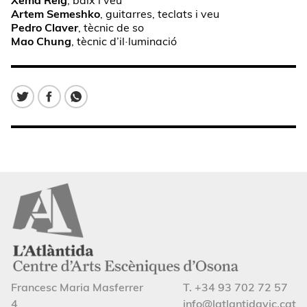
Artem Semeshko
, guitarres, teclats i veu
Pedro Claver
, tècnic de so
Mao Chung
, tècnic d’il·luminació
Francesc Maria Masferrer
T. +34 93 702 72 57
4
info@latlantidavic.cat