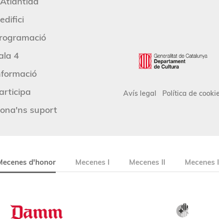
'Atlàntida
edifici
rogramació
ala 4
nformació
articipa
Avís legal
Política de cooki
ona'ns suport
Mecenes d'honor
Mecenes I
Mecenes II
Mecenes I