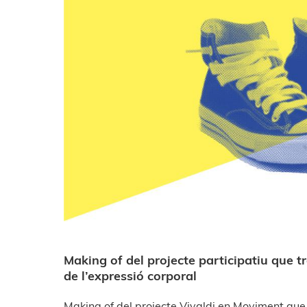
Making of del projecte participatiu que tr
de l’expressió corporal
Making of del projecte Vivaldi en Moviment q