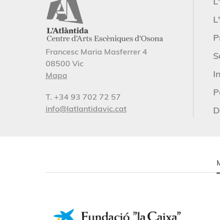
L
L'
P
Francesc Maria Masferrer 4
S
08500 Vic
I
Mapa
P
T. +34 93 702 72 57
info@latlantidavic.cat
D