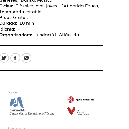
Gèneres
Dansa, Música
Cicles
Clàssica jove, Joves, L'Atlàntida Educa,
Temporada estable
Preu
Gratuït
Durada
10 min
Idioma
-
Organitzadors
Fundació L'Atlàntida