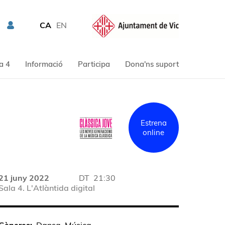
CA
EN
a 4
Informació
Participa
Dona'ns suport
Estrena
online
21 juny 2022
DT
21:30
Sala 4. L'Atlàntida digital