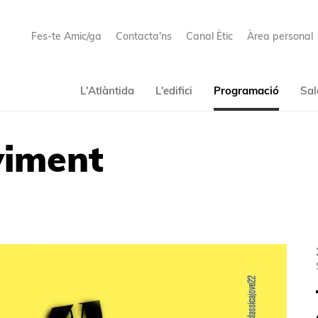
Fes-te Amic/ga
Contacta'ns
Canal Ètic
Àrea personal
L'Atlàntida
L'edifici
Programació
Sal
viment