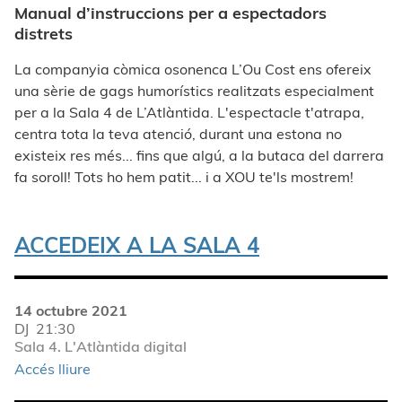
Manual d’instruccions per a espectadors
distrets
La companyia còmica osonenca L’Ou Cost ens ofereix
una sèrie de gags humorístics
realitzats especialment
per a la Sala 4 de L’Atlàntida.
L'espectacle t'atrapa,
centra tota la teva atenció, durant una estona no
existeix res més... fins que algú, a la butaca del darrera
fa soroll! Tots ho hem patit... i a XOU te'ls mostrem!
ACCEDEIX A LA SALA 4
14 octubre 2021
DJ
21:30
Sala 4. L'Atlàntida digital
Accés lliure