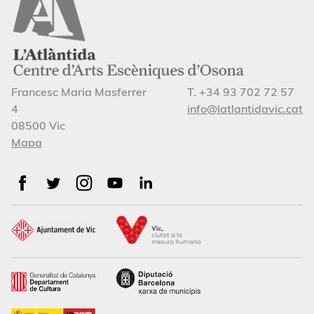
Francesc Maria Masferrer
T. +34 93 702 72 57
4
info@latlantidavic.cat
08500 Vic
Mapa