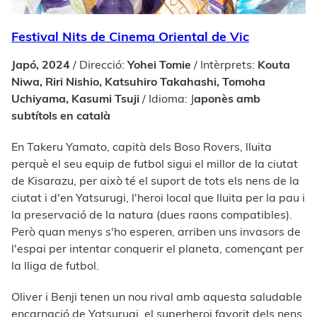
Festival Nits de Cinema Oriental de Vic
Japó, 2024
/ Direcció:
Yohei Tomie
/ Intèrprets:
Kouta
Niwa, Riri Nishio, Katsuhiro Takahashi, Tomoha
Uchiyama, Kasumi Tsuji
/ Idioma: J
aponès amb
subtítols en català
En Takeru Yamato, capità dels Boso Rovers, lluita
perquè el seu equip de futbol sigui el millor de la ciutat
de Kisarazu, per això té el suport de tots els nens de la
ciutat i d'en Yatsurugi, l'heroi local que lluita per la pau i
la preservació de la natura (dues raons compatibles).
Però quan menys s'ho esperen, arriben uns invasors de
l'espai per intentar conquerir el planeta, començant per
la lliga de futbol.
Oliver i Benji tenen un nou rival amb aquesta saludable
encarnació de Yatsurugi, el superheroi favorit dels nens