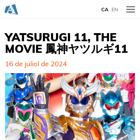
CA
EN
YATSURUGI 11, THE
MOVIE 鳳神ヤツルギ11
16 de juliol de 2024