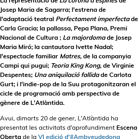
La representació de
La corona d'espines
de
Josep Maria de Sagarra; l'estrena de
l'adaptació teatral
Perfectament imperfecta
de
Carla Gracia; la pallassa, Pepa Plana, Premi
Nacional de Cultura ;
La majordoma
de Josep
Maria Miró; la cantautora Ivette Nadal;
l'espectacle familiar
Matres,
de la companyia
Campi qui pugui;
Teoria King Kong,
de Virginie
Despentes;
Una aniquilació fallida
de Carlota
Gurt; i l'indie-pop de la Suu protagonitzaran el
cicle de programació amb perspectiva de
gènere de L'Atlàntida.
Avui, dimarts 20 de gener, L'Atlàntida ha
presentat les activitats d'aprofundiment
Escena
Oberta
de la
VI edició d'#Ambveudedona