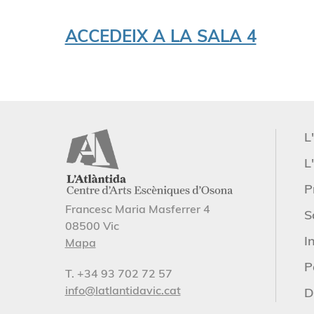
ACCEDEIX A LA SALA 4
L
L'
P
Francesc Maria Masferrer 4
S
08500 Vic
I
Mapa
P
T. +34 93 702 72 57
info@latlantidavic.cat
D