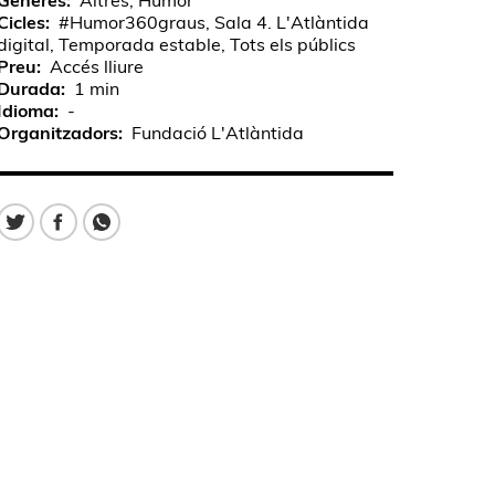
Gèneres
Altres, Humor
Cicles
#Humor360graus, Sala 4. L'Atlàntida
digital, Temporada estable, Tots els públics
Preu
Accés lliure
Durada
1 min
Idioma
-
Organitzadors
Fundació L'Atlàntida