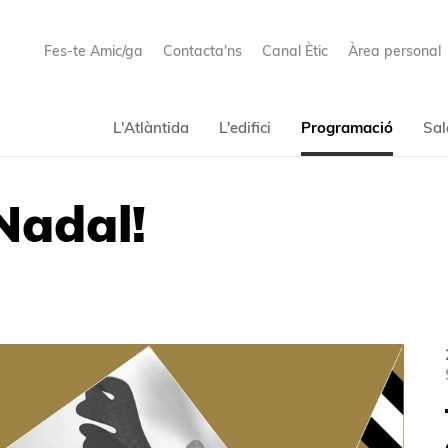
Fes-te Amic/ga
Contacta'ns
Canal Ètic
Àrea personal
L'Atlàntida
L'edifici
Programació
Sal
 Nadal!