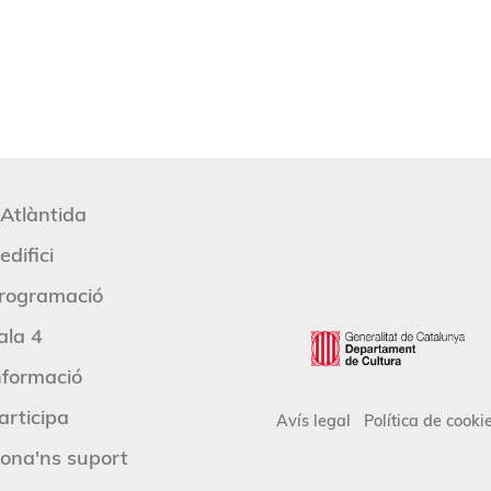
'Atlàntida
edifici
rogramació
ala 4
nformació
articipa
Avís legal
Política de cooki
ona'ns suport