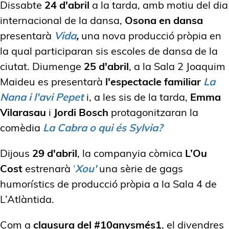
Dissabte
24 d'abril
a la tarda, amb motiu del dia
internacional de la dansa,
Osona en dansa
presentarà
Vida
,
una nova producció pròpia en
la qual participaran sis escoles de dansa de la
ciutat. Diumenge
25 d'abril
, a la Sala 2 Joaquim
Maideu es presentarà
l'espectacle familiar
La
Nana i l'avi Pepet
i, a les sis de la tarda,
Emma
Vilarasau
i
Jordi Bosch
protagonitzaran la
comèdia
La Cabra o qui és Sylvia?
Dijous
29 d'abril
, la companyia còmica
L’Ou
Cost
estrenarà
'
Xou'
una sèrie de gags
humorístics de producció pròpia a la Sala 4 de
L’Atlàntida.
Com a
clausura del #10anysmés1
, el divendres