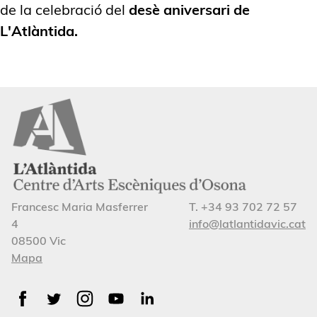
de la celebració del
desè aniversari de
L'Atlàntida.
Francesc Maria Masferrer
T. +34 93 702 72 57
4
info@latlantidavic.cat
08500 Vic
Mapa