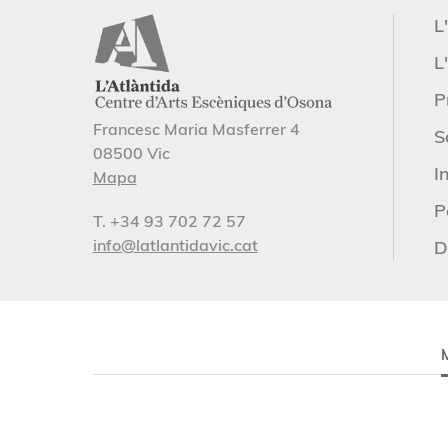
L
L'
P
Francesc Maria Masferrer 4
S
08500 Vic
I
Mapa
P
T. +34 93 702 72 57
info@latlantidavic.cat
D