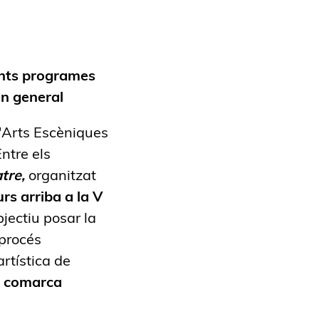
ents programes
 en general
d'Arts Escèniques
ntre els
tre,
organitzat
rs arriba a la V
jectiu posar la
 procés
artística de
a comarca