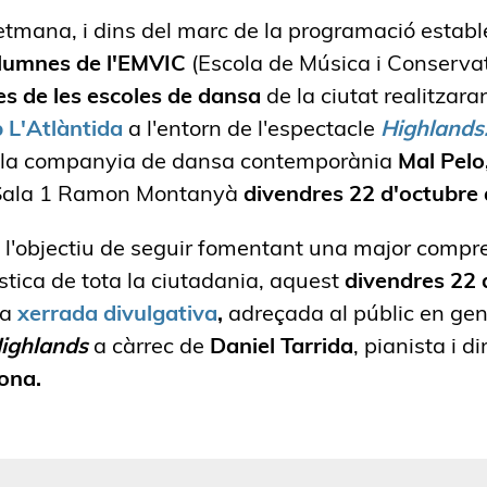
tmana, i dins del marc de la programació establ
lumnes de l'EMVIC
(Escola de Música i Conservato
s de les escoles de dansa
de la ciutat realitzara
L'Atlàntida
a l'entorn de l'espectacle
Highlands
la companyia de dansa contemporània
Mal Pelo
 Sala 1 Ramon Montanyà
divendres 22 d'octubre a
 l'objectiu de seguir fomentant una major compre
ística de tota la ciutadania, aquest
divendres 22 
na
xerrada divulgativa
,
adreçada al públic en gen
ighlands
a càrrec de
Daniel Tarrida
, pianista i di
ona.