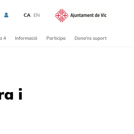
CA
EN
a 4
Informació
Participa
Dona'ns suport
ra i