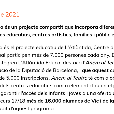
de 2021
a és un projecte compartit que incorpora difer
s educatius, centres artístics, famílies i públic
a és el projecte educatiu de L'Atlàntida, Centre 
ual participen més de 7.000 persones cada any. E
tegren L'Atlàntida Educa, destaca l'
Anem al Tea
ació de la Diputació de Barcelona, i
que aquest cu
e 5.000 inscripcions.
Anem al Teatre
té com a ob
t dels centres educatius com a element clau en el
garantir l'accés dels infants i joves a una oferta 
l curs 17/18
més de 16.000 alumnes de Vic i de l
dit d'aquest programa.