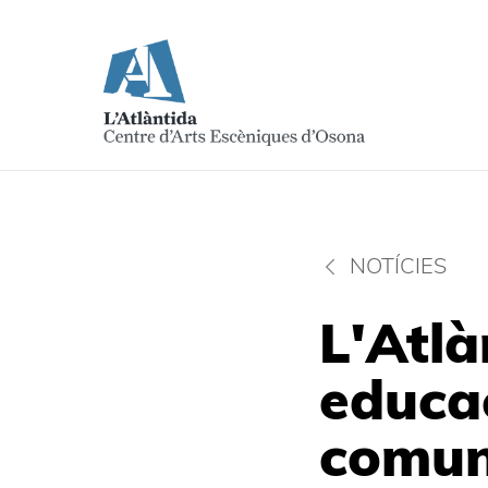
NOTÍCIES
L'Atlà
educac
comun