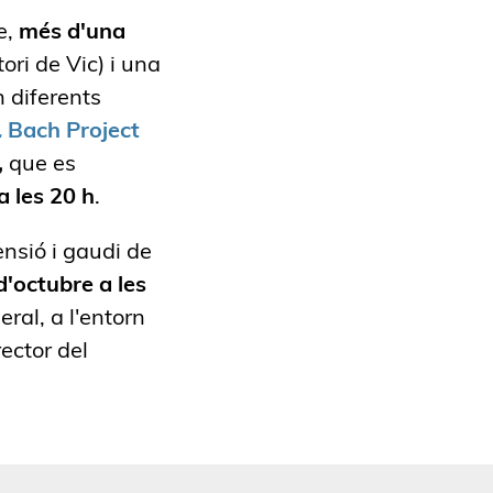
e,
més d'una
ri de Vic) i una
n diferents
.
Bach Project
,
que es
 les 20 h
.
nsió i gaudi de
d'octubre a les
eral,
a l'entorn
rector del