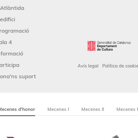
'Atlàntida
edifici
rogramació
ala 4
nformació
articipa
Avís legal
Política de cooki
ona'ns suport
Mecenes d'honor
Mecenes I
Mecenes II
Mecenes I