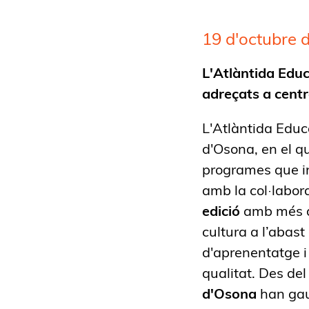
19 d'octubre 
L'Atlàntida Educ
adreçats a centre
L'Atlàntida Educ
d'Osona, en el q
programes que in
amb la col·labor
edició
amb més d
cultura a l’abas
d'aprenentatge i 
qualitat. Des de
d'Osona
han gau