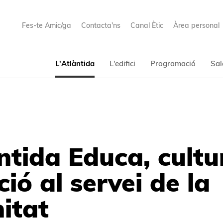
Fes-te Amic/ga
Contacta'ns
Canal Ètic
Àrea personal
L'Atlàntida
L'edifici
Programació
Sal
ntida Educa, cultu
ió al servei de la
itat