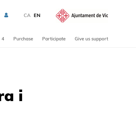
CA
EN
 4
Purchase
Participate
Give us support
ra i