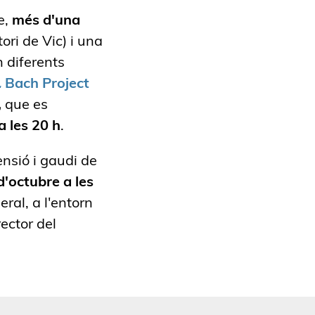
e,
més d'una
ri de Vic) i una
n diferents
.
Bach Project
,
que es
 les 20 h
.
nsió i gaudi de
d'octubre a les
eral,
a l'entorn
rector del