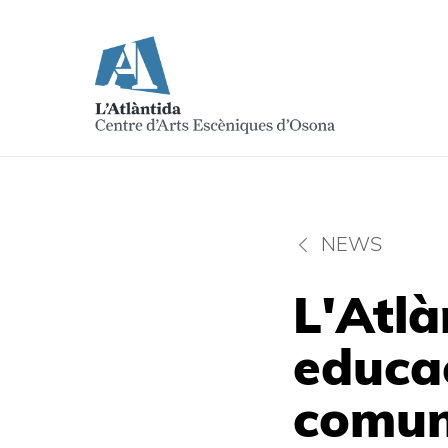
NEWS
L'Atlà
educac
comun