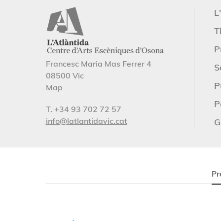
L
T
P
Francesc Maria Mas Ferrer 4
S
08500 Vic
P
Map
P
T. +34 93 702 72 57
info@latlantidavic.cat
G
Pr