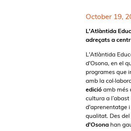
October 19, 2
L'Atlàntida Educ
adreçats a centre
L'Atlàntida Educ
d'Osona, en el q
programes que in
amb la col·labor
edició
amb més d
cultura a l’abas
d'aprenentatge i 
qualitat. Des de
d'Osona
han gau