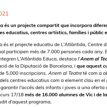
021
a és un projecte compartit que incorpora difer
s educatius, centres artístics, famílies i públic
a és el projecte educatiu de L'Atlàntida, Centre 
ual participen més de 7.000 persones cada any. E
tegren L'Atlàntida Educa, destaca l'
Anem al Tea
ació de la Diputació de Barcelona, i
que aquest cu
e 5.000 inscripcions.
Anem al Teatre
té com a ob
t dels centres educatius com a element clau en el
garantir l'accés dels infants i joves a una oferta 
l curs 17/18
més de 16.000 alumnes de Vic i de l
dit d'aquest programa.