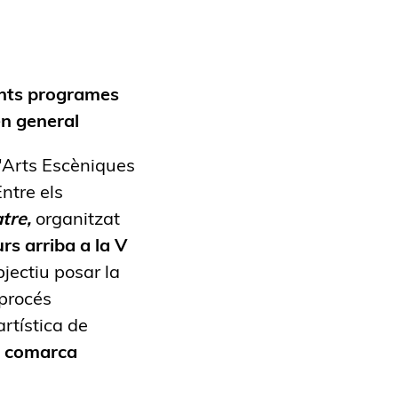
ents programes
 en general
d'Arts Escèniques
ntre els
tre,
organitzat
rs arriba a la V
jectiu posar la
 procés
artística de
a comarca