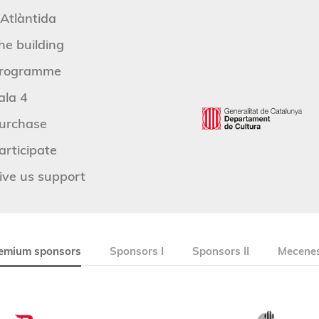
'Atlàntida
he building
rogramme
ala 4
urchase
articipate
ive us support
emium sponsors
Sponsors I
Sponsors II
Mecenes 