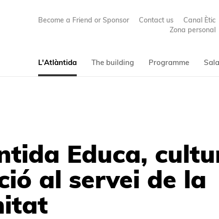
Become a Friend or Sponsor
Contact us
Canal Ètic
Zona personal
L'Atlàntida
The building
Programme
Sala
ntida Educa, cultu
ió al servei de la
itat