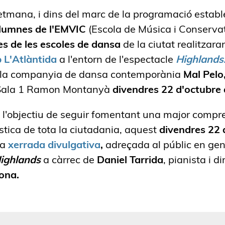
tmana, i dins del marc de la programació establ
lumnes de l'EMVIC
(Escola de Música i Conservato
s de les escoles de dansa
de la ciutat realitzara
L'Atlàntida
a l'entorn de l'espectacle
Highlands
la companyia de dansa contemporània
Mal Pelo
 Sala 1 Ramon Montanyà
divendres 22 d'octubre a
 l'objectiu de seguir fomentant una major compre
ística de tota la ciutadania, aquest
divendres 22 
na
xerrada divulgativa
,
adreçada al públic en gen
ighlands
a càrrec de
Daniel Tarrida
, pianista i di
ona.