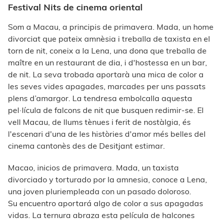
Festival Nits de cinema oriental
Som a Macau, a principis de primavera. Mada, un home
divorciat que pateix amnèsia i treballa de taxista en el
torn de nit, coneix a la Lena, una dona que treballa de
maître en un restaurant de dia, i d'hostessa en un bar,
de nit. La seva trobada aportarà una mica de color a
les seves vides apagades, marcades per uns passats
plens d’amargor. La tendresa embolcalla aquesta
pel·lícula de falcons de nit que busquen redimir-se. El
vell Macau, de llums tènues i ferit de nostàlgia, és
l'escenari d'una de les històries d'amor més belles del
cinema cantonès des de Desitjant estimar.
Macao, inicios de primavera. Mada, un taxista
divorciado y torturado por la amnesia, conoce a Lena,
una joven pluriempleada con un pasado doloroso.
Su encuentro aportará algo de color a sus apagadas
vidas. La ternura abraza esta película de halcones