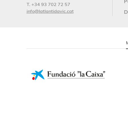
P
T. +34 93 702 72 57
info@latlantidavic.cat
D