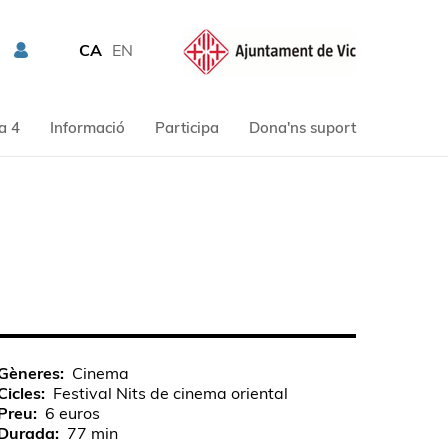
CA
EN
a 4
Informació
Participa
Dona'ns suport
Gèneres
Cinema
Cicles
Festival Nits de cinema oriental
Preu
6 euros
Durada
77 min