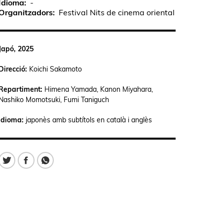
Idioma
-
Organitzadors
Festival Nits de cinema oriental
Japó, 2025
Direcció:
Koichi Sakamoto
Repartiment:
Himena Yamada, Kanon Miyahara,
Nashiko Momotsuki, Fumi Taniguch
Idioma:
japonès amb subtítols en català i anglès