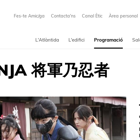
Fes-te Amic/ga
Contacta'ns
Canal Ètic
Àrea personal
L'Atlàntida
L'edifici
Programació
Sal
INJA 将軍乃忍者