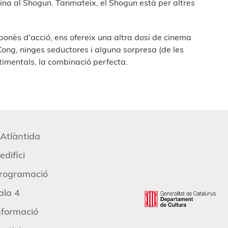
ina al Shogun. Tanmateix, el Shogun està per altres
onès d'acció, ens ofereix una altra dosi de cinema
 Kong, ninges seductores i alguna sorpresa (de les
timentals, la combinació perfecta.
'Atlàntida
edifici
rogramació
ala 4
nformació