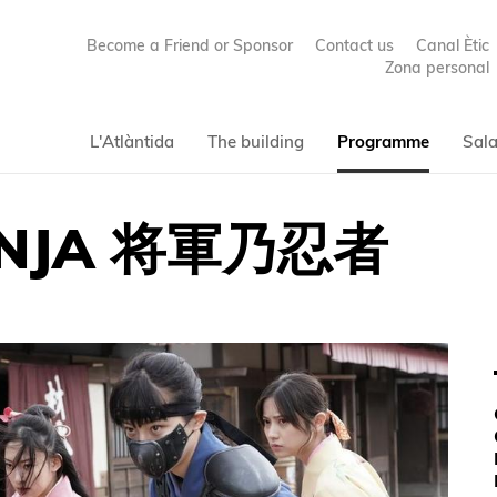
Become a Friend or Sponsor
Contact us
Canal Ètic
Zona personal
L'Atlàntida
The building
Programme
Sala
INJA 将軍乃忍者