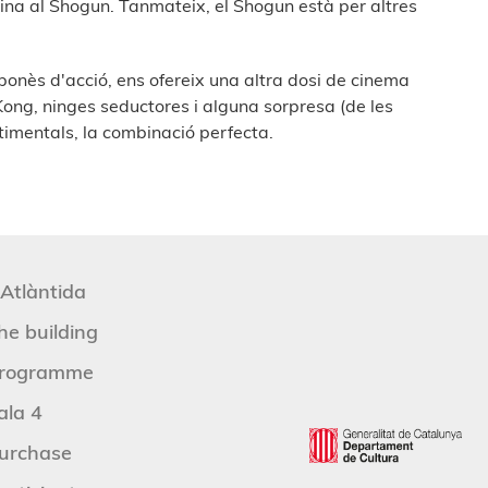
ina al Shogun. Tanmateix, el Shogun està per altres
onès d'acció, ens ofereix una altra dosi de cinema
 Kong, ninges seductores i alguna sorpresa (de les
timentals, la combinació perfecta.
'Atlàntida
he building
rogramme
ala 4
urchase