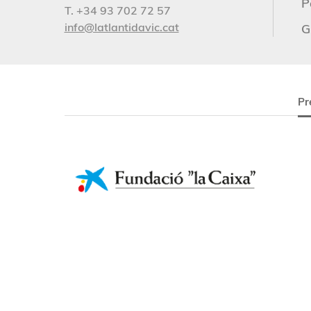
P
T. +34 93 702 72 57
info@latlantidavic.cat
G
Pr