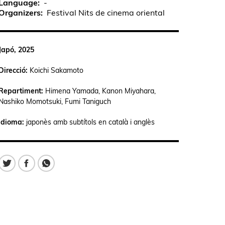
Language
-
Organizers
Festival Nits de cinema oriental
Japó, 2025
Direcció:
Koichi Sakamoto
Repartiment:
Himena Yamada, Kanon Miyahara,
Nashiko Momotsuki, Fumi Taniguch
Idioma:
japonès amb subtítols en català i anglès