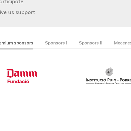
articipate
ive us support
emium sponsors
Sponsors I
Sponsors II
Mecenes 