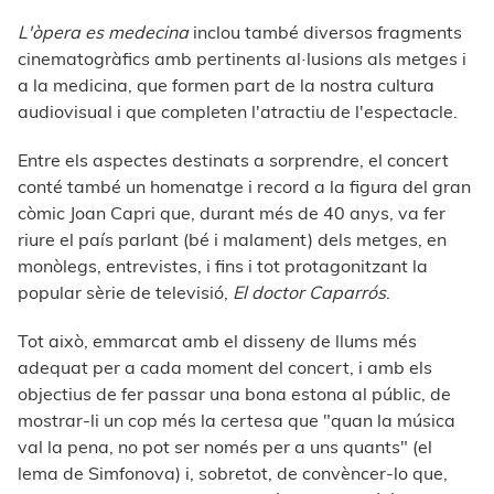
L'òpera es medecina
inclou també diversos fragments
cinematogràfics amb pertinents al·lusions als metges i
a la medicina, que formen part de la nostra cultura
audiovisual i que completen l'atractiu de l'espectacle.
Entre els aspectes destinats a sorprendre, el concert
conté també un homenatge i record a la figura del gran
còmic Joan Capri que, durant més de 40 anys, va fer
riure el país parlant (bé i malament) dels metges, en
monòlegs, entrevistes, i fins i tot protagonitzant la
popular sèrie de televisió,
El doctor Caparrós
.
Tot això, emmarcat amb el disseny de llums més
adequat per a cada moment del concert, i amb els
objectius de fer passar una bona estona al públic, de
mostrar-li un cop més la certesa que "quan la música
val la pena, no pot ser només per a uns quants" (el
lema de Simfonova) i, sobretot, de convèncer-lo que,