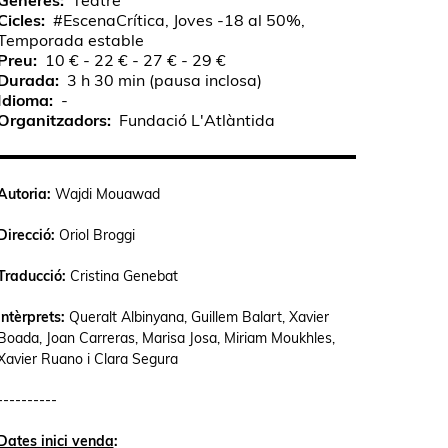
Gèneres
Teatre
Cicles
#EscenaCrítica, Joves -18 al 50%,
Temporada estable
Preu
10 € - 22 € - 27 € - 29 €
Durada
3 h 30 min (pausa inclosa)
Idioma
-
Organitzadors
Fundació L'Atlàntida
Autoria:
Wajdi Mouawad
Direcció:
Oriol Broggi
Traducció:
Cristina Genebat
Intèrprets:
Queralt Albinyana, Guillem Balart, Xavier
Boada, Joan Carreras, Marisa Josa, Miriam Moukhles,
Xavier Ruano i Clara Segura
----------
Dates inici venda
: