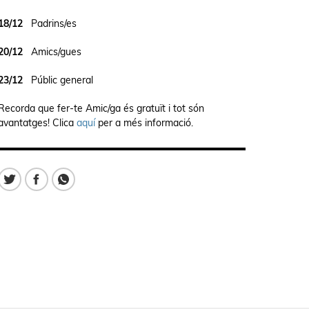
18/12
Padrins/es
20/12
Amics/gues
23/12
Públic general
Recorda que fer-te Amic/ga és gratuït i tot són
avantatges! Clica
aquí
per a més informació.