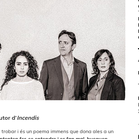
utor d’
Incendis
 trobar i és un poema immens que dona ales a un
ntenten fer-se entendre i es fan mal, busquen