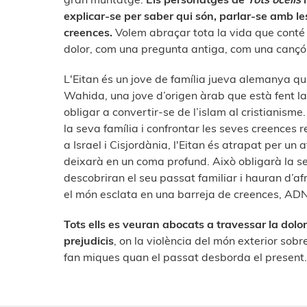
explicar-se per saber qui són, parlar-se amb le
creences.
Volem abraçar tota la vida que conté i 
dolor, com una pregunta antiga, com una cançó 
L'Eitan és un jove de família jueva alemanya qu
Wahida, una jove d’origen àrab que està fent la
obligar a convertir-se de l’islam al cristianisme
la seva família i confrontar les seves creences 
a Israel i Cisjordània, l'Eitan és atrapat per un 
deixarà en un coma profund. Això obligarà la se
descobriran el seu passat familiar i hauran d’a
el món esclata en una barreja de creences, ADN 
Tots ells es veuran abocats a travessar la doloro
prejudicis
, on la violència del món exterior sob
fan miques quan el passat desborda el present.