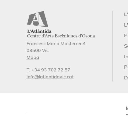
L
L'
P
Francesc Maria Masferrer 4
S
08500 Vic
I
Mapa
P
T. +34 93 702 72 57
info@latlantidavic.cat
D