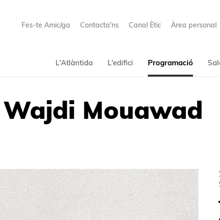
Fes-te Amic/ga
Contacta'ns
Canal Ètic
Àrea personal
L'Atlàntida
L'edifici
Programació
Sal
de Wajdi Mouawad