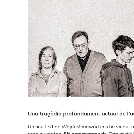
Una tragèdia profundament actual de l’a
Un nou text de Wajdi Mouawad ens ha vingut a
gran muntatge.
Els personatges de
Tots ocells
i