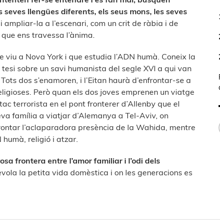
s seves llengües diferents, els seus mons, les seves
ampliar-la a l’escenari, com un crit de ràbia i de
que ens travessa l’ànima.
e viu a Nova York i que estudia l’ADN humà. Coneix la
 tesi sobre un savi humanista del segle XVI a qui van
. Tots dos s’enamoren, i l’Eitan haurà d’enfrontar-se a
religioses. Però quan els dos joves emprenen un viatge
atac terrorista en el pont fronterer d’Allenby que el
va família a viatjar d’Alemanya a Tel-Aviv, on
frontar l’aclaparadora presència de la Wahida, mentre
humà, religió i atzar.
sa frontera entre l’amor familiar i l’odi dels
revola la petita vida domèstica i on les generacions es