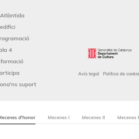
'Atlàntida
edifici
rogramació
ala 4
nformació
articipa
Avís legal
Política de cooki
ona'ns suport
Mecenes d'honor
Mecenes I
Mecenes II
Mecenes I