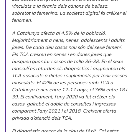
vinculats a la tirania dels cànons de bellesa,
sobretot la femenina. La societat digital fa créixer el
fenomen.
A Catalunya afecta al 4.5% de la població.
Majoritàriament a nens, nenes, adolescents i adults
joves. De cada deu casos nou són del sexe femení.
Els TCA creixen en nenes i en dones joves que
busquen guardar cossos de talla 36-38. En el sexe
masculí es retarden els diagnòstics i augmenten els
TCA associats a dietes i suplements per tenir cossos
musculats. El 42% de les persones amb TCA a
Catalunya tenen entre 12-17 anys, el 36% entre 18 i
39. El confinament, l’any 2020 va fet créixer els
casos, gairebé el doble de consultes i ingressos
comparant l’any 2021 i el 2018. Creixent oferta
privada d’atenció dels TCA.
El diagnòstic precoç és la clau de l’èxit. Cal estar