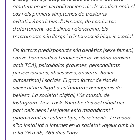
amatent en les verbalitzacions de desconfort amb el
cos i als primers símptomes de trastorns
evitatius/restrictius d’aliments, de conductes
d’afartament, de bulímia i d’anorèxia. Els
tractaments són llargs i d’intervenció biopsicosocial.
Els factors predisposants són genètics (sexe femení,
canvis hormonals a l’adolescència, història familiar
amb TCA), psicològics (traumes, personalitats
perfeccionistes, obsessives, ansietat, baixa
autoestima) i socials. El gran factor de risc és
sociocultural lligat a estàndards homogenis de
bellesa. La societat digital, l’ús massiu de
Instagram, Tick, Tock, Youtube des del mòbil per
part dels nens i els joves està magnificant i
globalitzant els estereotips, els referents. La moda
s’ha instal.lat a internet en la societat voyeur amb la
talla 36 o 38, 365 dies l'any.