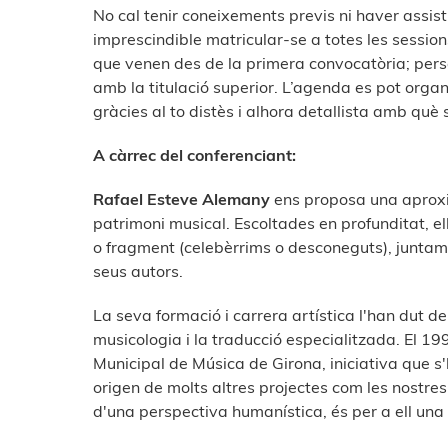
No cal tenir coneixements previs ni haver assist
imprescindible matricular-se a totes les sessio
que venen des de la primera convocatòria; pers
amb la titulació superior. L’agenda es pot orga
gràcies al to distès i alhora detallista amb què
A càrrec del conferenciant:
Rafael Esteve Alemany
ens proposa una aproxi
patrimoni musical. Escoltades en profunditat, el
o fragment (celebèrrims o desconeguts), juntamen
seus autors.
La seva formació i carrera artística l'han dut d
musicologia i la traducció especialitzada. El 19
Municipal de Música de Girona, iniciativa que s'
origen de molts altres projectes com les nostres
d'una perspectiva humanística, és per a ell una pr