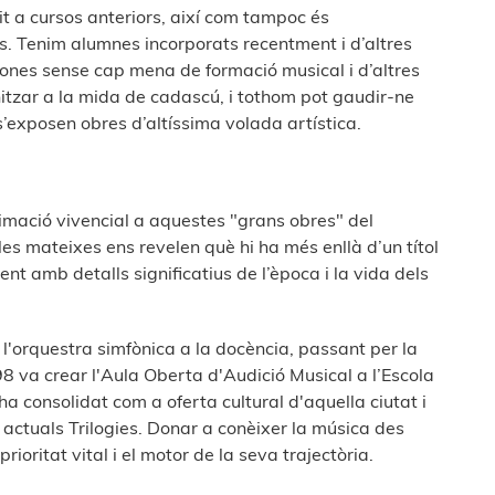
it a cursos anteriors, així com tampoc és
ns. Tenim alumnes incorporats recentment i d’altres
ones sense cap mena de formació musical i d’altres
nitzar a la mida de cadascú, i tothom pot gaudir-ne
 s’exposen obres d’altíssima volada artística.
mació vivencial a aquestes "grans obres" del
les mateixes ens revelen què hi ha més enllà d’un títol
t amb detalls significatius de l’època i la vida dels
e l'orquestra simfònica a la docència, passant per la
98 va crear l'Aula Oberta d'Audició Musical a l’Escola
ha consolidat com a oferta cultural d'aquella ciutat i
 actuals Trilogies. Donar a conèixer la música des
ioritat vital i el motor de la seva trajectòria.