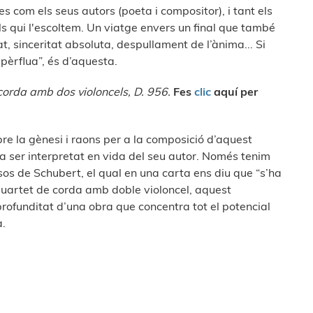
s com els seus autors (poeta i compositor), i tant els
ls qui l'escoltem. Un viatge envers un final que també
tat, sinceritat absoluta, despullament de l’ànima... Si
pèrflua”, és d’aquesta.
corda amb dos violoncels, D. 956.
Fes
clic
aquí per
e la gènesi i raons per a la composició d’aquest
r a ser interpretat en vida del seu autor. Només tenim
sos de Schubert, el qual en una carta ens diu que “s’ha
 quartet de corda amb doble violoncel, aquest
rofunditat d’una obra que concentra tot el potencial
.