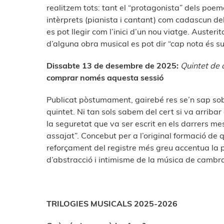
realitzem tots: tant el “protagonista” dels poeme
intèrprets (pianista i cantant) com cadascun de
es pot llegir com l’inici d’un nou viatge. Austeri
d’alguna obra musical es pot dir “cap nota és su
Dissabte 13 de desembre de 2025:
Quintet de 
comprar només aquesta sessió
Publicat pòstumament, gairebé res se’n sap sobr
quintet. Ni tan sols sabem del cert si va arriba
la seguretat que va ser escrit en els darrers me
assajat”. Concebut per a l’original formació de
reforçament del registre més greu accentua la p
d’abstracció i intimisme de la música de cambra
TRILOGIES MUSICALS 2025-2026