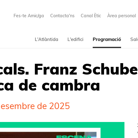
Fes-te Amic/ga
Contacta'ns
Canal Ètic
Àrea personal
L'Atlàntida
L'edifici
Programació
Sal
cals. Franz Schube
ica de cambra
 Desembre de 2025