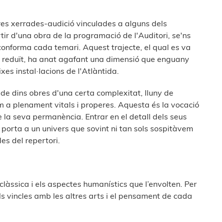
es xerrades-audició vinculades a alguns dels
ir d'una obra de la programació de l'Auditori, se'ns
 conforma cada temari. Aquest trajecte, el qual es va
ic reduït, ha anat agafant una dimensió que enguany
xes instal·lacions de l'Atlàntida.
 de dins obres d'una certa complexitat, lluny de
m a plenament vitals i properes. Aquesta és la vocació
 la seva permanència. Entrar en el detall dels seus
a porta a un univers que sovint ni tan sols sospitàvem
es del repertori.
làssica i els aspectes humanístics que l’envolten. Per
s vincles amb les altres arts i el pensament de cada