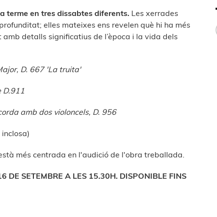
 a terme en tres dissabtes diferents.
Les xerrades
rofunditat; elles mateixes ens revelen què hi ha més
 amb detalls significatius de l’època i la vida dels
ajor, D. 667 'La truita'
e D.911
corda amb dos violoncels, D. 956
inclosa)
està més centrada en l'audició de l'obra treballada.
6 DE SETEMBRE A LES 15.30H. DISPONIBLE FINS