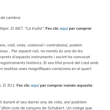
a de cambra
ajor, D. 667, "La truita".
Fes clic
aquí
per comprar
no, violí, viola, violoncel i contrabaix), podem
iosa... Per aquest raó, no només és una de les
tèrprets d’aquests instruments i sovint ha convocat
egistraments històrics. El seu títol prové del Lied amb
en realitza unes magnífiques variacions en el quart
, D. 911.
Fes clic
aquí
per comprar només aquesta
it durant el seu darrer any de vida, així podríem
, l’últim cicle de cançons de Schubert. Un viatge que