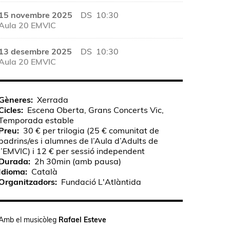
15 novembre 2025
DS
10:30
Aula 20 EMVIC
13 desembre 2025
DS
10:30
Aula 20 EMVIC
Gèneres
Xerrada
Cicles
Escena Oberta, Grans Concerts Vic,
Temporada estable
Preu
30 € per trilogia (25 € comunitat de
padrins/es i alumnes de l’Aula d’Adults de
l’EMVIC) i 12 € per sessió independent
Durada
2h 30min (amb pausa)
Idioma
Català
Organitzadors
Fundació L'Atlàntida
Amb el musicòleg
Rafael Esteve