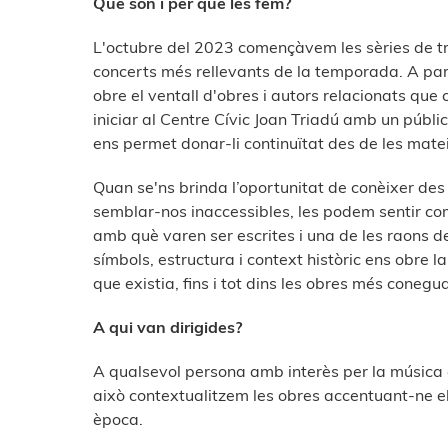
Què són i per què les fem?
L'octubre del 2023 començàvem les sèries de tr
concerts més rellevants de la temporada. A part
obre el ventall d'obres i autors relacionats que
iniciar al Centre Cívic Joan Triadú amb un públ
ens permet donar-li continuïtat des de les matei
Quan se'ns brinda l’oportunitat de conèixer des
semblar-nos inaccessibles, les podem sentir co
amb què varen ser escrites i una de les raons de
símbols, estructura i context històric ens obre l
que existia, fins i tot dins les obres més conegud
A qui van dirigides?
A qualsevol persona amb interès per la música c
això contextualitzem les obres accentuant-ne el
època.