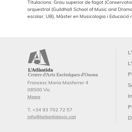
Titulacions: Grau superior de fagot (Conservato
orquestral (Guildhall School of Music and Drama 
escolar, UB), Màster en Musicologia i Educació 
L
L'
P
Francesc Maria Masferrer 4
S
08500 Vic
I
Mapa
P
T. +34 93 702 72 57
info@latlantidavic.cat
D