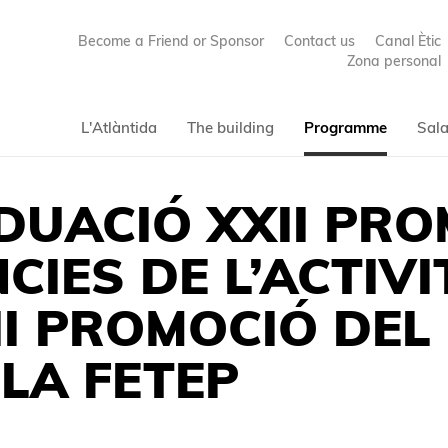
Become a Friend or Sponsor
Contact us
Canal Ètic
Zona personal
L'Atlàntida
The building
Programme
Sala
DUACIÓ XXII PRO
IES DE L’ACTIVIT
 II PROMOCIÓ DE
 LA FETEP