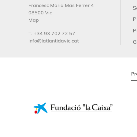
Francesc Maria Mas Ferrer 4
S
08500 Vic
P
Map
P
T. +34 93 702 72 57
info@latlantidavic.cat
G
Pr