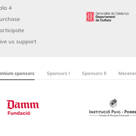
ala 4
urchase
articipate
ive us support
emium sponsors
Sponsors I
Sponsors II
Mecenes 