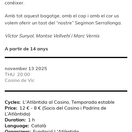
conèixer.
Amb tot aquest bagatge, amb el cap i amb el cor us
volem oferir un tast del “nostre” Segimon Serrallonga.
Víctor Sunyol, Montse Vellvehí i Marc Vernis
A partir de 14 anys
november 13 2025
THU
20:00
Casino de Vic
Cycles
L'Atlàntida al Casino, Temporada estable
Price
12 € - 8 € (Socis del Casino i Padrins de
L’Atlàntida)
Duration
1 h
Language
Català
Organizers
Fundació L'Atlàntida