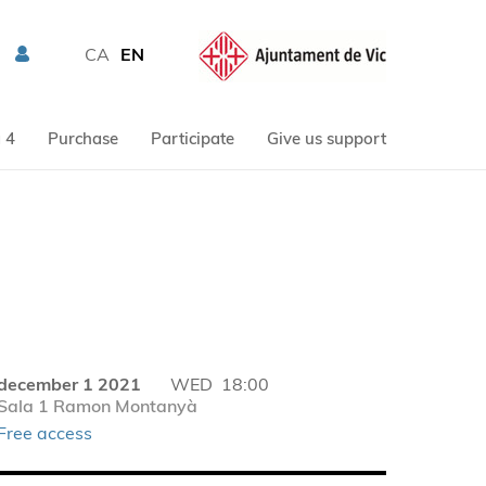
CA
EN
 4
Purchase
Participate
Give us support
december 1 2021
WED
18:00
Sala 1 Ramon Montanyà
Free access