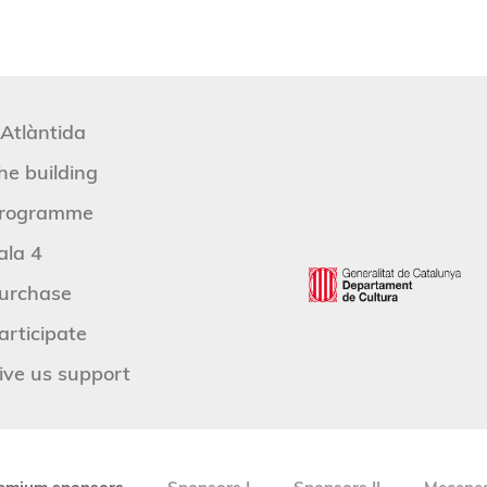
'Atlàntida
he building
rogramme
ala 4
urchase
articipate
ive us support