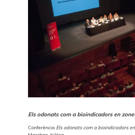
Els odonats com a bioindicadors en zon
Conferència
Els odonats com a bioindicadors e
Marchan, biòleg.