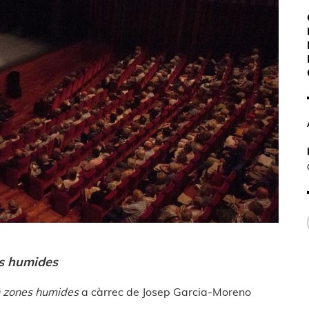
es humides
n zones humides
a càrrec de Josep Garcia-Moreno