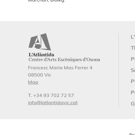
L
T
P
Francesc Maria Mas Ferrer 4
S
08500 Vic
P
Map
P
T. +34 93 702 72 57
info@latlantidavic.cat
G