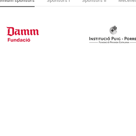
emium sponsors
Sponsors I
Sponsors II
Mecenes 