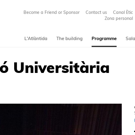
Become a Friend or Sponsor
Contact us
Canal Ètic
Zona personal
L'Atlàntida
The building
Programme
Sala
ó Universitària