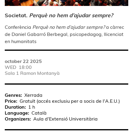
Societat.
Perquè no hem d’ajudar sempre?
Conferència
Perquè no hem d’ajudar sempre?
a càrrec
de Daniel Gabarró Berbegal, psicopedagog, llicenciat
en humanitats
october 22 2025
WED
18:00
Sala 1 Ramon Montanyà
Genres
Xerrada
Price
Gratuït (accés exclusiu per a socis de l'A.E.U.)
Duration
1 h
Language
Català
Organizers
Aula d'Extensió Universitària