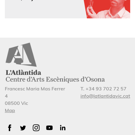
Francesc Maria Mas Ferrer
T. +34 93 702 72 57
4
info@latlantidavic.cat
08500 Vic
Map