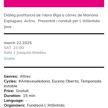
Diàleg postfunció de l’obra
Boja
a càrrec de
Mariona
Esplugues. Actriu. Presentat i conduït per L'Atlàntida
Jove
march 22 2025
SAT
21:00
Sala 2 Joaquim Maideu
Gratis
Genres
Altres
Cycles
#Ambveudedona, Escena Oberta, Temporada
estable
Price
Gratuït
Duration
15 min
Language
-
Organizers
Fundació L'Atlàntida