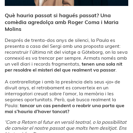
Què hauria passat si hagués passat? Una
comèdia agredolça amb Roger Coma i Maria
Molins
Després de trenta-dos anys de silenci, la Paula es
presenta a casa del Sergi amb una proposta urgent:
reconstruir l’última nit del viatge a Göteborg, on la seva
connexió es va trencar per sempre. Armats només amb
un vell diari i records fragmentats,
tenen una sola nit
per resoldre el misteri del que realment va passar
.
A contrarellotge i amb la presència dels seus «jo» de
divuit anys, el retrobament es converteix en un
interrogatori creuat sobre l’amor, la memòria i les
segones oportunitats. Però, què busca realment la
Paula:
tancar un cas pendent o reobrir una porta que
mai s’hauria d’haver tancat?
'Com a Retorn al futur en versió teatral, o la possibilitat
de canviar el nostre passat que molts hem desitjat. Ens