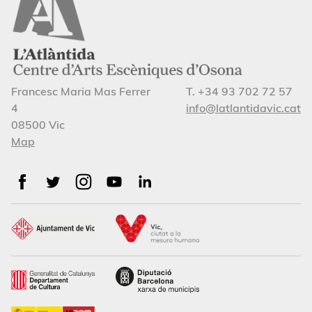
Francesc Maria Mas Ferrer
T. +34 93 702 72 57
4
info@latlantidavic.cat
08500 Vic
Map