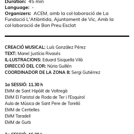
Duration
45 min
Language
-
Organizers
ACEM, amb la col·laboració de La
Fundació L'Atlàntida, Ajuntament de Vic, Amb la
col·laboració de Bon Preu Esclat
CREACIÓ MUSICAL:
Luís González Pérez
TEXT:
Manel Justícia Rivasés
IL·LUSTRACIONS:
Eduard Sisquella Vilà
DIRECCIÓ DEL COR:
Núria Guillén
COORDINADOR DE LA ZONA 8:
Sergi Gutiérrez
1a SESSIÓ: 11.30 h
EMM de Sant Hipòlit de Voltregà
EMM El Faristol de Roda de Ter i l'Esquirol
Aula de Música de Sant Pere de Torelló
EMM de Centelles
EMM Taradell
EMM de Gurb