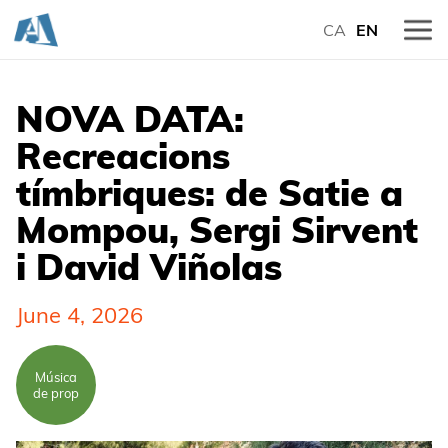
CA
EN
NOVA DATA:
Recreacions
tímbriques: de Satie a
Mompou, Sergi Sirvent
i David Viñolas
June 4, 2026
Música
de prop