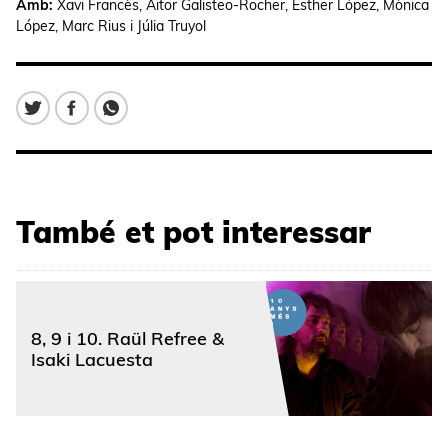
Amb:
Xavi Francès, Aitor Galisteo-Rocher, Esther López, Mònica
López, Marc Rius i Júlia Truyol
També et pot interessar
8, 9 i 10. Raül Refree &
Isaki Lacuesta