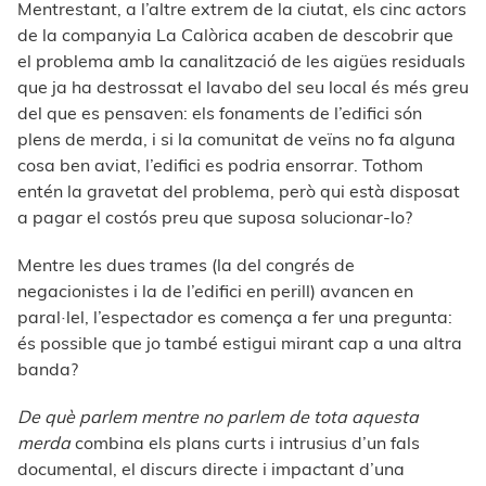
Mentrestant, a l’altre extrem de la ciutat, els cinc actors
de la companyia La Calòrica acaben de descobrir que
el problema amb la canalització de les aigües residuals
que ja ha destrossat el lavabo del seu local és més greu
del que es pensaven: els fonaments de l’edifici són
plens de merda, i si la comunitat de veïns no fa alguna
cosa ben aviat, l’edifici es podria ensorrar. Tothom
entén la gravetat del problema, però qui està disposat
a pagar el costós preu que suposa solucionar-lo?
Mentre les dues trames (la del congrés de
negacionistes i la de l’edifici en perill) avancen en
paral·lel, l’espectador es comença a fer una pregunta:
és possible que jo també estigui mirant cap a una altra
banda?
De qu
è
parlem mentre no parlem de tota aquesta
merda
combina els plans curts i intrusius d’un fals
documental, el discurs directe i impactant d’una