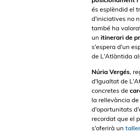
és esplèndid el 
d'iniciatives no
també ha valorat
un
itinerari de
s'espera d'un esp
de L'Atlàntida al
Núria Vergés
, r
d'Igualtat de L'
concretes de
car
la rellevància de
d'oportunitats d'
recordat que el 
s'oferirà un
talle