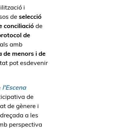
ilització i
ssos de
selecció
e conciliació
de
protocol de
orals amb
a de menors i de
tat pot esdevenir
e
l'Escena
icipativa de
at de gènere i
adreçada a les
amb perspectiva