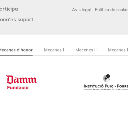
articipa
Avís legal
Política de cooki
ona'ns suport
Mecenes d'honor
Mecenes I
Mecenes II
Mecenes I