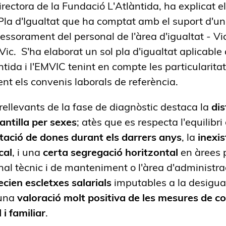
directora de la Fundació L'Atlàntida, ha explicat e
 Pla d'Igualtat que ha comptat amb el suport d'u
sessorament del personal de l'àrea d'igualtat - V
ic. S'ha elaborat un sol pla d'igualtat aplicable 
àntida i l'EMVIC tenint en compte les particularita
nt els convenis laborals de referència.
ellevants de la fase de diagnòstic destaca la
dis
lantilla per sexes
; atès que es respecta l'equilib
tació de dones durant els darrers anys
, la
inexis
cal
, i una
certa segregació horitzontal
en àrees 
al tècnic i de manteniment o l'àrea d'administrac
cien escletxes salarials
imputables a la desigua
 una
valoració molt positiva de les mesures de co
 i familiar
.