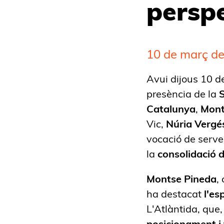
persp
10 de març d
Avui dijous 10 d
presència de la
S
Catalunya
,
Mont
Vic,
Núria Vergé
vocació de servei
la
consolidació d
Mon
tse Pineda
,
ha destacat
l'es
L'Atlàntida, que
posicionament i 