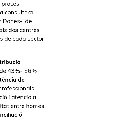
l procés
na consultora
ic Dones-, de
als dos centres
ts de cada sector
tribució
ri de 43%- 56% ;
tència de
professionals
ió i atenció al
ltat entre homes
nciliació