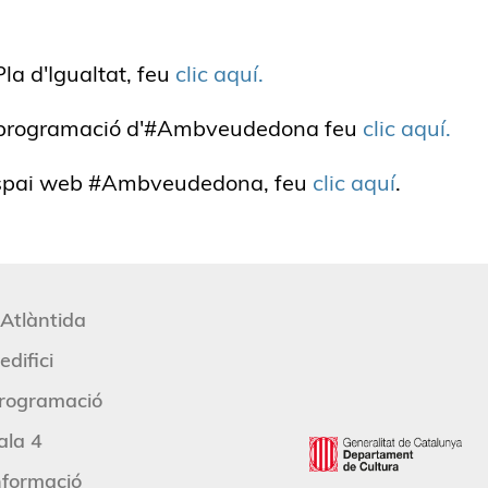
Pla d'Igualtat, feu
clic aquí.
a programació d'#Ambveudedona feu
clic aquí.
'espai web #Ambveudedona, feu
clic aquí
.
'Atlàntida
edifici
rogramació
ala 4
nformació