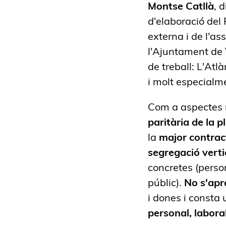
Montse Catllà
, 
d'elaboració del
externa i de l'as
l'Ajuntament de V
de treball: L'Atl
i molt especialme
Com a aspectes r
paritària de la p
la
major
contrac
segregació verti
concretes (person
públic).
No s'apre
i dones i consta
personal, laboral