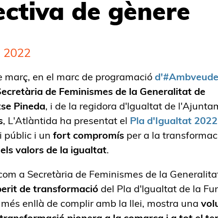
ectiva de gènere
e 2022
e març, en el marc de programació
d'#Ambveud
ecretària de Feminismes de la Generalitat de
se Pineda
, i de la regidora d'Igualtat de l'Ajunt
s
, L'Atlàntida ha presentat el
Pla d'Igualtat 202
 públic i un
fort compromís
per a la transformaci
els valors de la igualtat
.
 com a Secretària de Feminismes de la Generalita
perit de transformació
del Pla d'Igualtat de la Fu
, més enllà de complir amb la llei, mostra una
vol
transformació pionera a la comarca i a tot el ter