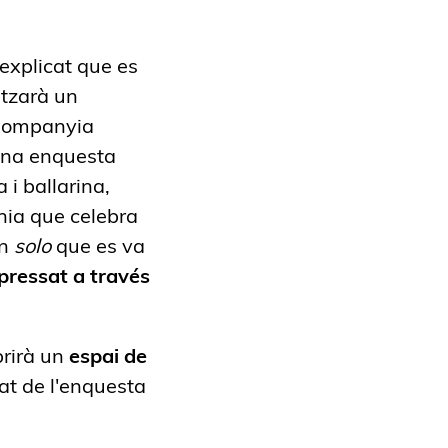
 explicat que es
itzarà un
Companyia
 una enquesta
 i ballarina,
ia que celebra
un
solo
que es va
pressat a través
brirà un
espai de
at de l'enquesta