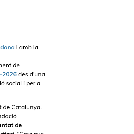
edona
i amb la
ament de
2-2026
des d'una
ó social i per a
t de Catalunya,
ndació
untat de
ritori.
"Crec que