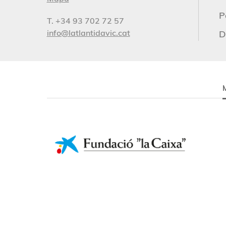
P
T. +34 93 702 72 57
info@latlantidavic.cat
D