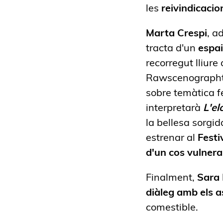
les
reivindicacion
Marta Crespi
, a
tracta d'un
espai
recorregut lliure
Rawscenographt. 
sobre temàtica 
interpretarà
L'el
la bellesa sorgida
estrenar al
Festi
d'un cos vulnera
Finalment,
Sara
diàleg amb els a
comestible.