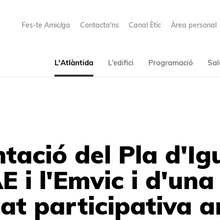
Fes-te Amic/ga
Contacta'ns
Canal Ètic
Àrea personal
L'Atlàntida
L'edifici
Programació
Sal
tació del Pla d'Ig
E i l'Emvic i d'un
tat participativa 