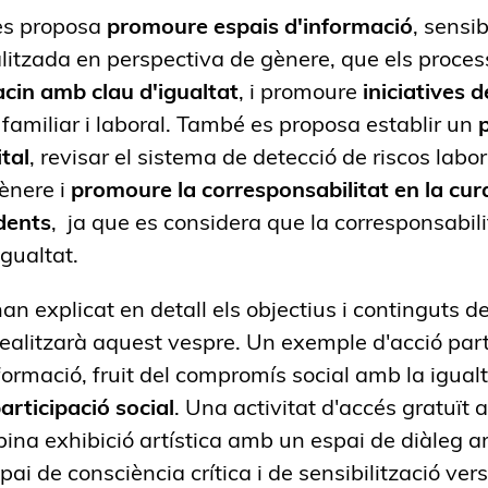
 es proposa
promoure espais d'informació
, sensib
litzada en perspectiva de gènere, que els proce
acin amb clau d'igualtat
, i promoure
iniciatives d
 familiar i laboral. També es proposa establir un
tal
, revisar el sistema de detecció de riscos lab
ènere i
promoure la corresponsabilitat en la cur
dents
, ja que es considera que la corresponsabili
igualtat.
an explicat en detall els objectius i continguts d
ealitzarà aquest vespre. Un exemple d'acció part
formació, fruit del compromís social amb la igualt
articipació social
. Una activitat d'accés gratuït 
ina exhibició artística amb un espai de diàleg 
ai de consciència crítica i de sensibilització vers