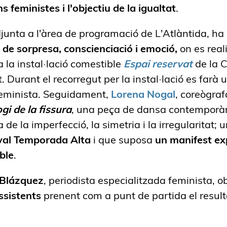
s feministes i l'objectiu de la igualtat
.
djunta a l'àrea de programació de L'Atlàntida, ha
 de sorpresa, conscienciació i emoció,
on es real
 a la instal·lació comestible
Espai reservat
de la 
Durant el recorregut per la instal·lació es farà
feminista. Seguidament,
Lorena Nogal
, coreògrafa
ogi de la fissura
, una peça de dansa contemporàn
 de la imperfecció, la simetria i la irregularitat; 
val Temporada Alta
i que suposa
un manifest ex
ble
.
 Blázquez
, periodista especialitzada feminista, o
ssistents
prenent com a punt de partida el result