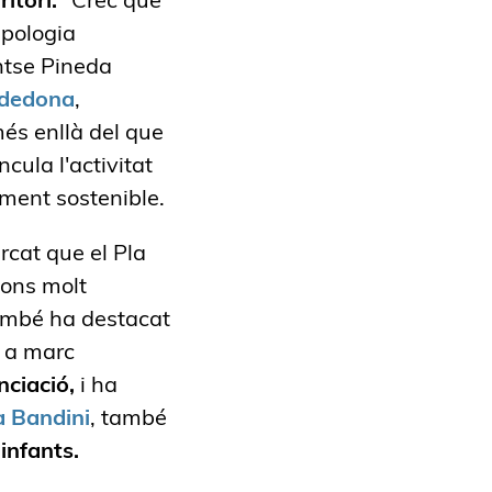
ipologia
tse Pineda
dedona
,
és enllà del que
cula l'activitat
ment sostenible.
rcat que el Pla
ions molt
 També ha destacat
 a marc
nciació,
i ha
a Bandini
, també
infants.