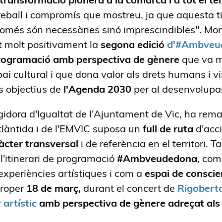
treball i compromís que mostreu, ja que aquesta t
 només són necessàries sinó imprescindibles"
.
Mon
 molt positivament la
segona edició
d'#Ambveu
 programació amb perspectiva de gènere
que va m
ai cultural i que dona valor als drets humans i vin
s objectius de
l'Agenda 2030
per al desenvolupa
egidora d'Igualtat de l'Ajuntament de Vic, ha rema
Atlàntida i de l'EMVIC suposa un
full de ruta
d'acc
àcter transversal
i de referència en el territori.
 l'itinerari de programació
#Ambveudedona
, com
experiències artístiques i com a
espai de conscie
proper
18 de març,
durant el concert de
Rigobert
r artístic
amb perspectiva de gènere adreçat als 