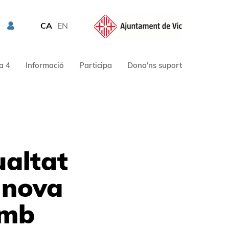
CA
EN
a 4
Informació
Participa
Dona'ns suport
ualtat
a nova
amb