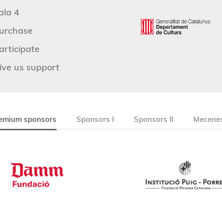
ala 4
urchase
articipate
ive us support
emium sponsors
Sponsors I
Sponsors II
Mecenes 