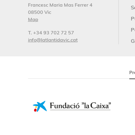
Francesc Maria Mas Ferrer 4
S
08500 Vic
P
Map
P
T. +34 93 702 72 57
info@latlantidavic.cat
G
Pr