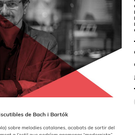
iscutibles de Bach i Bartók
viola) sobre melodies catalanes, acabats de sortir del
ment a l’estil que podríem anomenar “modernista”,