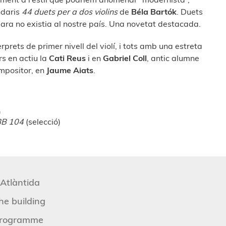
ndaris
44 duets per a dos violins
de
Béla Bartók
. Duets
 ara no existia al nostre país. Una novetat destacada.
prets de primer nivell del violí, i tots amb una estreta
rs en actiu la
Cati Reus
i en
Gabriel Coll
, antic alumne
ompositor, en
Jaume Aiats
.
)
 BB 104
(selecció)
'Atlàntida
he building
rogramme