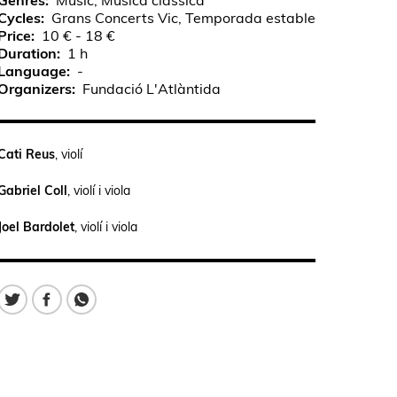
Genres
Music, Música clàssica
Cycles
Grans Concerts Vic, Temporada estable
Price
10 € - 18 €
Duration
1 h
Language
-
Organizers
Fundació L'Atlàntida
Cati Reus
, violí
Gabriel Coll
, violí i viola
Joel Bardolet
, violí i viola