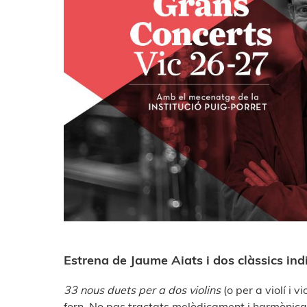
Estrena de Jaume Aiats i dos clàssics ind
33 nous duets per a dos violins
(o per a violí i 
forn. No pas tractats melòdicament i harmònica