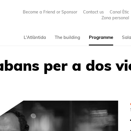
Become a Friend or Sponsor
Contact us
Canal Ètic
Zona personal
L'Atlàntida
The building
Programme
Sala
bans per a dos vi