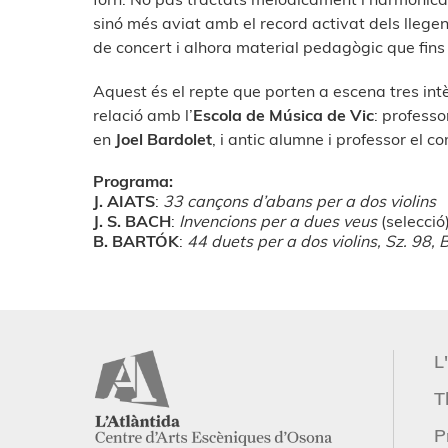
sinó més aviat amb el record activat dels llege
de concert i alhora material pedagògic que fins
Aquest és el repte que porten a escena tres intèr
relació amb l’
Escola de Música de Vic
: professo
en
Joel Bardolet
, i antic alumne i professor el c
Programa:
J. AIATS
:
33 cançons d’abans per a dos violins
J. S. BACH
:
Invencions per a dues veus
(selecció
B. BARTÓK
:
44 duets per a dos violins, Sz. 98,
L
T
P