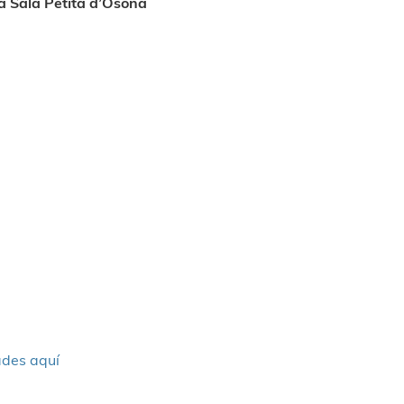
La Sala Petita d’Osona
ades aquí