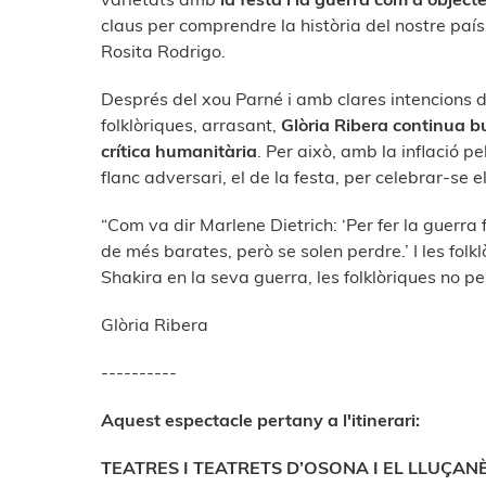
claus per comprendre la història del nostre país: 
Rosita Rodrigo.
Després del xou Parné i amb clares intencions de c
folklòriques, arrasant,
Glòria Ribera continua bu
crítica humanitària
. Per això, amb la inflació p
flanc adversari, el de la festa, per celebrar-se 
“Com va dir Marlene Dietrich: ‘Per fer la guerra f
de més barates, però se solen perdre.’ I les folk
Shakira en la seva guerra, les folklòriques no p
Glòria Ribera
----------
Aquest espectacle pertany a l'itinerari:
TEATRES I TEATRETS D’OSONA I EL LLUÇAN