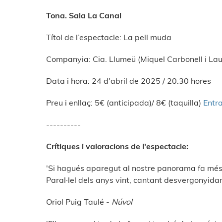
Tona. Sala La Canal
Títol de l’espectacle: La pell muda
Companyia: Cia. Llumeü (Miquel Carbonell i La
Data i hora: 24 d'abril de 2025 / 20.30 hores
Preu i enllaç: 5€ (anticipada)/ 8€ (taquilla)
Entr
----------
Crítiques i valoracions de l'espectacle:
'Si hagués aparegut al nostre panorama fa més d
Paral·lel dels anys vint, cantant desvergonyidam
Oriol Puig Taulé -
Núvol