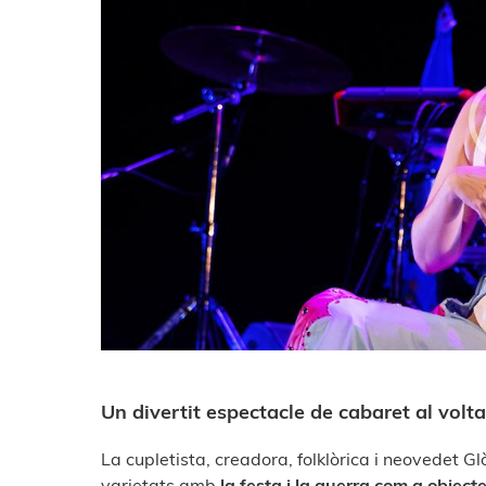
Un divertit espectacle de cabaret al volta
La cupletista, creadora, folklòrica i neovedet G
varietats amb
la festa i la guerra com a object