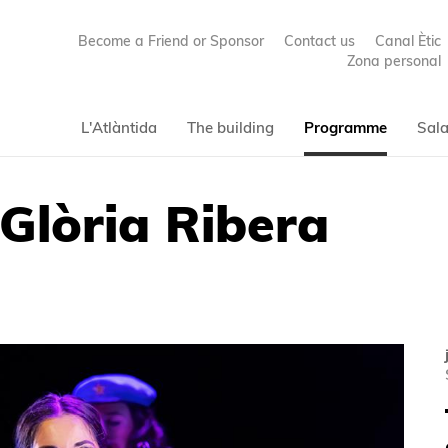
Become a Friend or Sponsor
Contact us
Canal Ètic
Zona personal
L'Atlàntida
The building
Programme
Sala
Glòria Ribera