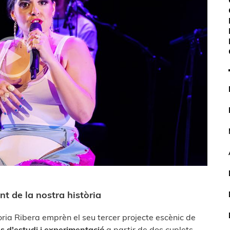
nt de la nostra història
lòria Ribera emprèn el seu tercer projecte escènic de
es d'estudi i experimentació
a partir de dos cuplets