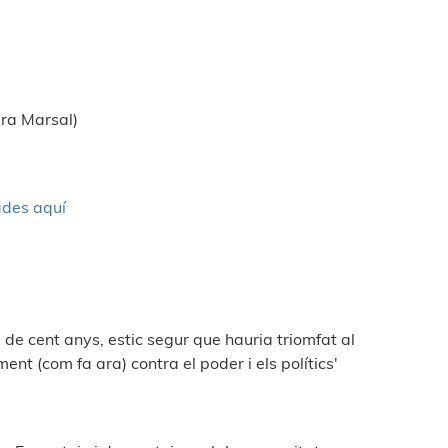
ura Marsal)
ades aquí
e cent anys, estic segur que hauria triomfat al
ent (com fa ara) contra el poder i els polítics'