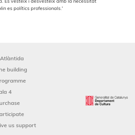
ca. Es vesteix i desvesteix amb la necessitat
in es polítics professionals.'
'Atlàntida
he building
rogramme
ala 4
urchase
articipate
ive us support