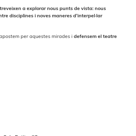
atreveixen a explorar nous punts de vista: nous
re disciplines i noves maneres d’interpel·lar
s apostem per aquestes mirades i
defensem el teatre