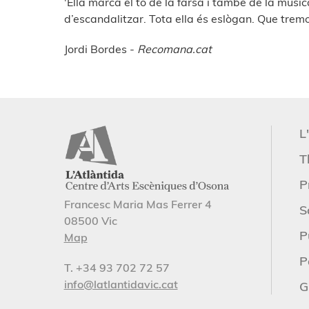
'Ella marca el to de la farsa i també de la músi
d’escandalitzar. Tota ella és eslògan. Que tremol
Jordi Bordes -
Recomana.cat
L
T
P
Francesc Maria Mas Ferrer 4
S
08500 Vic
P
Map
P
T. +34 93 702 72 57
info@latlantidavic.cat
G