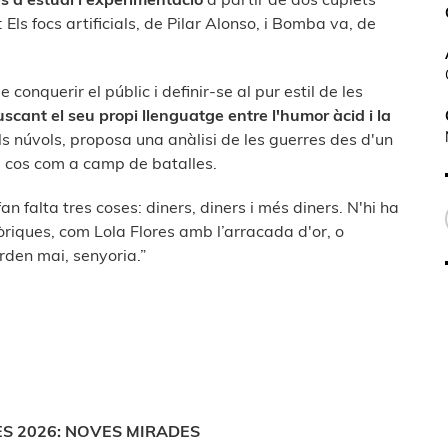
Els focs artificials, de Pilar Alonso, i Bomba va, de
onquerir el públic i definir-se al pur estil de les
scant el seu propi llenguatge entre l'humor àcid i la
els núvols, proposa una anàlisi de les guerres des d'un
el cos com a camp de batalles.
an falta tres coses: diners, diners i més diners. N'hi ha
lòriques, com Lola Flores amb l’arracada d'or, o
erden mai, senyoria.”
ÈS 2026: NOVES MIRADES