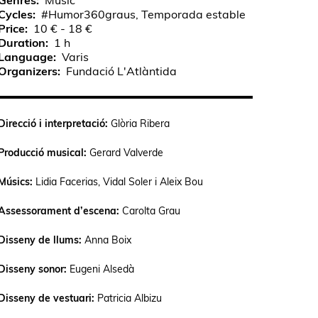
Genres
Music
Cycles
#Humor360graus, Temporada estable
Price
10 € - 18 €
Duration
1 h
Language
Varis
Organizers
Fundació L'Atlàntida
Direcció i interpretació:
Glòria Ribera
Producció musical:
Gerard Valverde
Músics:
Lidia Facerias, Vidal Soler i Aleix Bou
Assessorament d’escena:
Carolta Grau
Disseny de llums:
Anna Boix
Disseny sonor:
Eugeni Alsedà
Disseny de vestuari:
Patricia Albizu