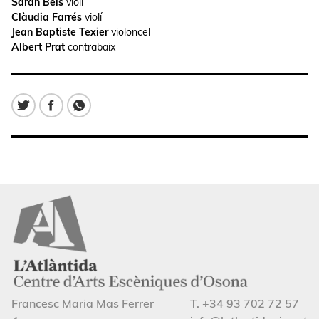
Sarah Bels
violí
Clàudia Farrés
violí
Jean Baptiste Texier
violoncel
Albert Prat
contrabaix
Francesc Maria Mas Ferrer
T. +34 93 702 72 57