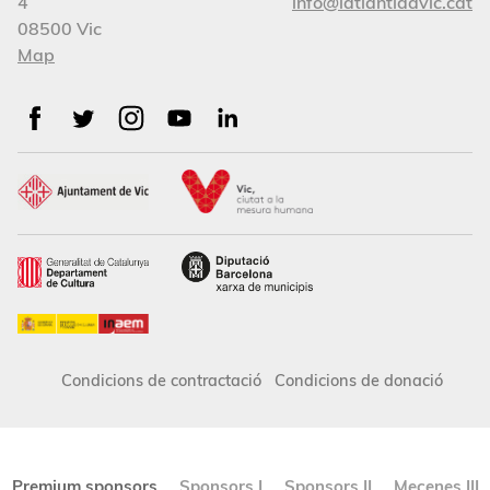
4
info@latlantidavic.cat
08500 Vic
Map
Condicions de contractació
Condicions de donació
Premium sponsors
Sponsors I
Sponsors II
Mecenes III