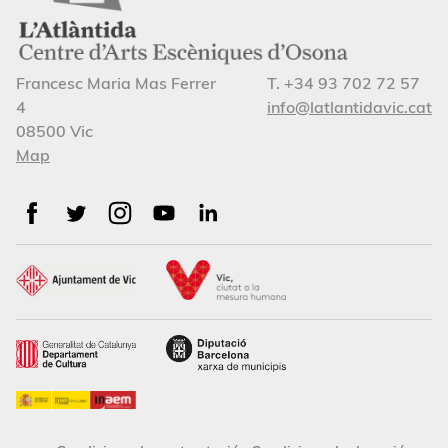
Francesc Maria Mas Ferrer
T. +34 93 702 72 57
4
info@latlantidavic.cat
08500 Vic
Map