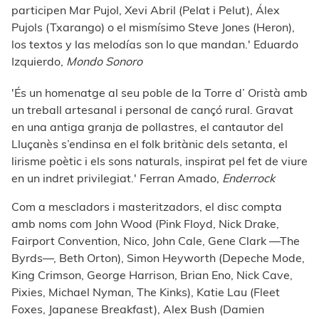
participen Mar Pujol, Xevi Abril (Pelat i Pelut), Álex
Pujols (Txarango) o el mismísimo Steve Jones (Heron),
los textos y las melodías son lo que mandan.' Eduardo
Izquierdo,
Mondo Sonoro
'És un homenatge al seu poble de la Torre d’ Oristà amb
un treball artesanal i personal de cançó rural. Gravat
en una antiga granja de pollastres, el cantautor del
Lluçanès s’endinsa en el folk britànic dels setanta, el
lirisme poètic i els sons naturals, inspirat pel fet de viure
en un indret privilegiat.' Ferran Amado,
Enderrock
Com a mescladors i masteritzadors, el disc compta
amb noms com John Wood (Pink Floyd, Nick Drake,
Fairport Convention, Nico, John Cale, Gene Clark —The
Byrds—, Beth Orton), Simon Heyworth (Depeche Mode,
King Crimson, George Harrison, Brian Eno, Nick Cave,
Pixies, Michael Nyman, The Kinks), Katie Lau (Fleet
Foxes, Japanese Breakfast), Alex Bush (Damien