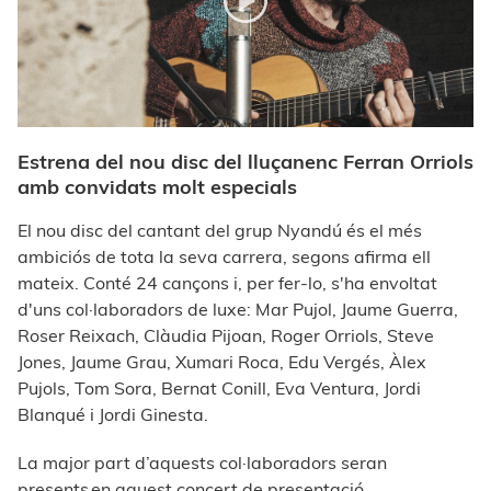
Estrena del nou disc del lluçanenc Ferran Orriols
amb convidats molt especials
El nou disc del cantant del grup Nyandú és el més
ambiciós de tota la seva carrera, segons afirma ell
mateix. Conté 24 cançons i, per fer-lo, s'ha envoltat
d'uns col·laboradors de luxe: Mar Pujol, Jaume Guerra,
Roser Reixach, Clàudia Pijoan, Roger Orriols, Steve
Jones, Jaume Grau, Xumari Roca, Edu Vergés, Àlex
Pujols, Tom Sora, Bernat Conill, Eva Ventura, Jordi
Blanqué i Jordi Ginesta.
La major part d’aquests col·laboradors seran
presents en aquest concert de presentació.