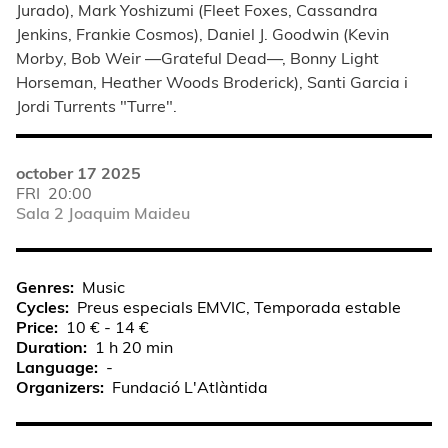
Jurado), Mark Yoshizumi (Fleet Foxes, Cassandra
Jenkins, Frankie Cosmos), Daniel J. Goodwin (Kevin
Morby, Bob Weir —Grateful Dead—, Bonny Light
Horseman, Heather Woods Broderick), Santi Garcia i
Jordi Turrents "Turre".
october 17 2025
FRI
20:00
Sala 2 Joaquim Maideu
Genres
Music
Cycles
Preus especials EMVIC, Temporada estable
Price
10 € - 14 €
Duration
1 h 20 min
Language
-
Organizers
Fundació L'Atlàntida