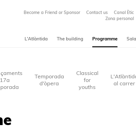
Become a Friend or Sponsor
Contact us
Canal Ètic
Zona personal
L'Atlàntida
The building
Programme
Sala
çaments
Classical
Temporada
L'Atlàntid
17a
for
d'òpera
al carrer
porada
youths
me