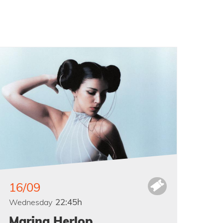
16/09
22:45h
Wednesday
Marina Herlop