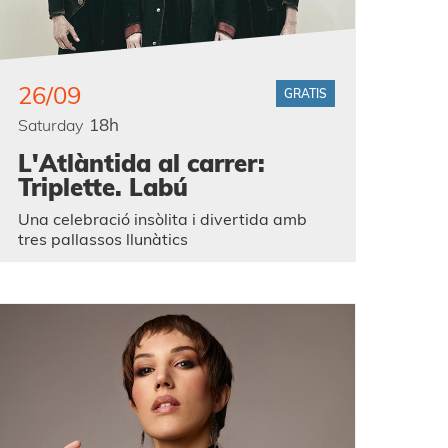
26/09
GRATIS
18h
Saturday
L'Atlàntida al carrer:
Triplette. Labú
Una celebració insòlita i divertida amb
tres pallassos llunàtics