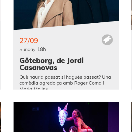
27/09
18h
Sunday
Göteborg, de Jordi
Casanovas
Què hauria passat si hagués passat? Una
comèdia agredolça amb Roger Coma i
Maria Molins