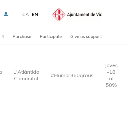
CA
EN
 4
Purchase
Participate
Give us support
Joves
a
L'Atlàntida
-18
#Humor360graus
Comunitat
al
50%