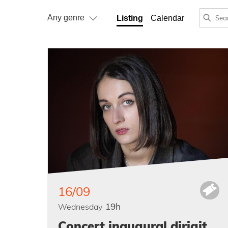
Any genre
Listing
Calendar
Any genre
Music
Theater
Dansa
16/09
19h
Wednesday
Concert inaugural dirigit